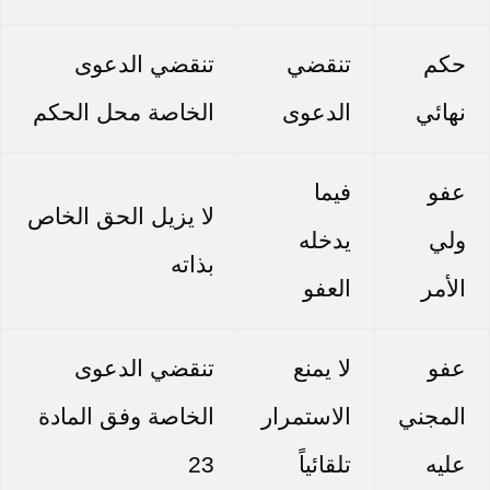
حكم
تنقضي
تنقضي الدعوى
نهائي
الدعوى
الخاصة محل الحكم
عفو
فيما
لا يزيل الحق الخاص
ولي
يدخله
بذاته
الأمر
العفو
عفو
لا يمنع
تنقضي الدعوى
المجني
الاستمرار
الخاصة وفق المادة
عليه
تلقائياً
23