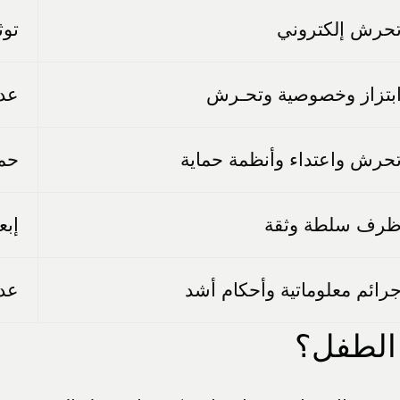
حرش إلكتروني
توث
بتزاز وخصوصية وتحـرش
عدم
حرش واعتداء وأنظمة حماية
حم
رف سلطة وثقة
إبع
رائم معلوماتية وأحكام أشد
عدم
 الطفل؟