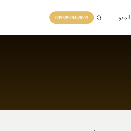
المدونة
اتصل بنا
00966579488803