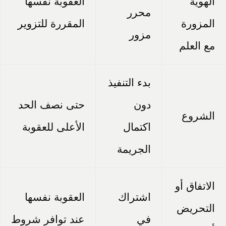
الهوية
العقوبة نفسها
محرر
المزورة
المقررة للتزوير
مزور
مع العلم
بدء التنفيذ
دون
حتى نصف الحد
الشروع
اكتمال
الأعلى للعقوبة
الجريمة
الاتفاق أو
اشتراك
العقوبة نفسها
التحريض
في
عند توافر شروط