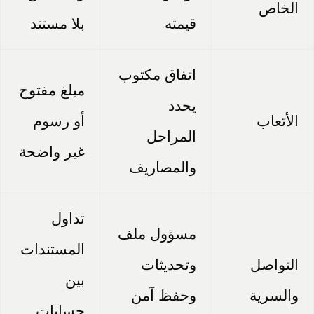
الخاص
قيمته
بلا مستند
اتفاق مكتوب
مبلغ مفتوح
يحدد
الأتعاب
أو رسوم
المراحل
غير واضحة
والمصاريف
تداول
مسؤول ملف
المستندات
التواصل
وتحديثات
بين
والسرية
وحفظ آمن
حسابات