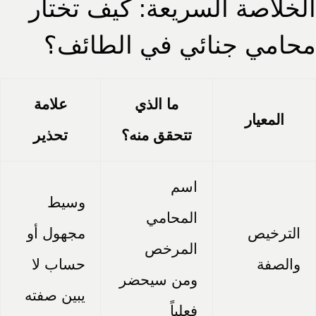
الخلاصة السريعة: كيف تختار
محامي جنائي في الطائف؟
ما الذي
علامة
المعيار
تتحقق منه؟
تحذير
اسم
وسيط
المحامي
الترخيص
مجهول أو
المرخص
والصفة
حساب لا
ومن سيحضر
يبين صفته
فعلياً