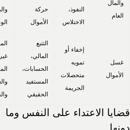
والمال
النفوذ،
حركة
وال
العام
الاختلاس
الأموال
الو
التتبع
الم
إخفاء أو
المالي،
غير
غسل
تمويه
الحسابات،
الم
الأموال
متحصلات
المستفيد
وال
الجريمة
الحقيقي
وال
قضايا الاعتداء على النفس وما
دونها