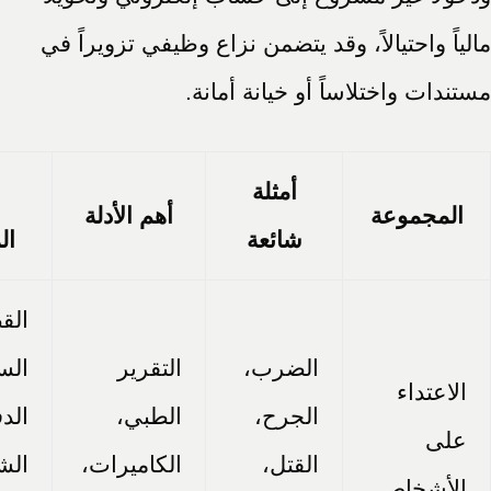
مالياً واحتيالاً، وقد يتضمن نزاع وظيفي تزويراً في
مستندات واختلاساً أو خيانة أمانة.
أمثلة
المجموعة
أهم الأدلة
شائعة
ال
الق
الضرب،
التقرير
السب
الاعتداء
الجرح،
الطبي،
الد
على
القتل،
الكاميرات،
الش
الأشخاص