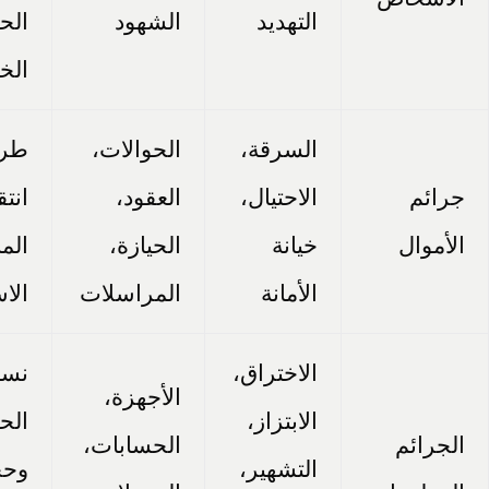
التهديد
الشهود
الح
الخ
السرقة،
الحوالات،
طري
جرائم
الاحتيال،
العقود،
انتق
الأموال
خيانة
الحيازة،
الما
الأمانة
المراسلات
الاس
الاختراق،
نسب
الأجهزة،
الابتزاز،
الح
الجرائم
الحسابات،
التشهير،
وحج