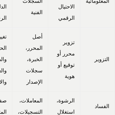
المعلوماتية
السجلات
الاحتيال
الدل
الفنية
الرقمي
الر
أصل
تغيي
تزوير
المحرر،
الح
محرر أو
التزوير
الخبرة،
وال
توقيع أو
سجلات
وال
هوية
الإصدار
وال
الرشوة،
المعاملات،
صف
الفساد
استغلال
التسجيلات،
الم