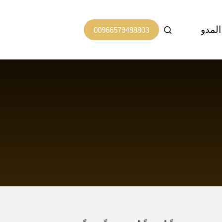
المدونة
اتصل بنا
00966579488803