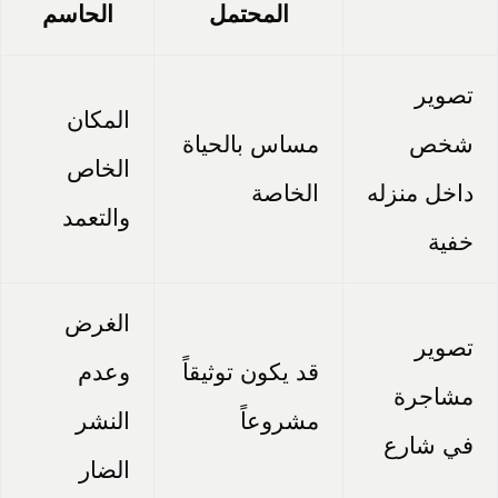
المحتمل
الحاسم
تصوير
المكان
شخص
مساس بالحياة
الخاص
داخل منزله
الخاصة
والتعمد
خفية
الغرض
تصوير
قد يكون توثيقاً
وعدم
مشاجرة
مشروعاً
النشر
في شارع
الضار