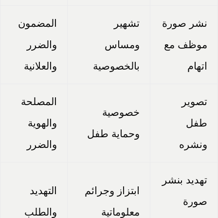
نشر صورة
تشهير
المضمون
موظف مع
ومساس
والضرر
اتهام
بالخصوصية
والعلانية
تصوير
المصلحة
خصوصية
طفل
والهوية
وحماية طفل
ونشره
والضرر
تهديد بنشر
ابتزاز وجرائم
التهديد
صورة
معلوماتية
والطلب