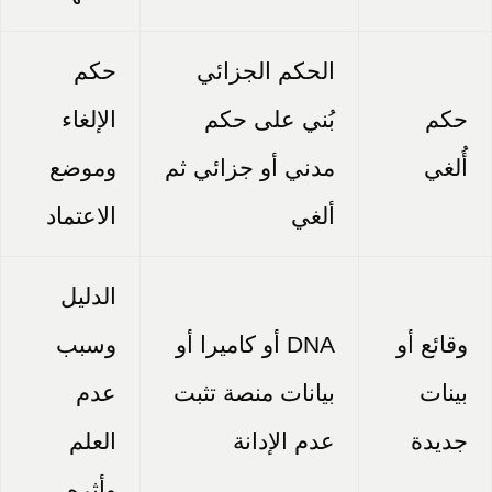
الحكم الجزائي
حكم
حكم
بُني على حكم
الإلغاء
أُلغي
مدني أو جزائي ثم
وموضع
ألغي
الاعتماد
الدليل
وقائع أو
DNA أو كاميرا أو
وسبب
بينات
بيانات منصة تثبت
عدم
جديدة
عدم الإدانة
العلم
وأثره