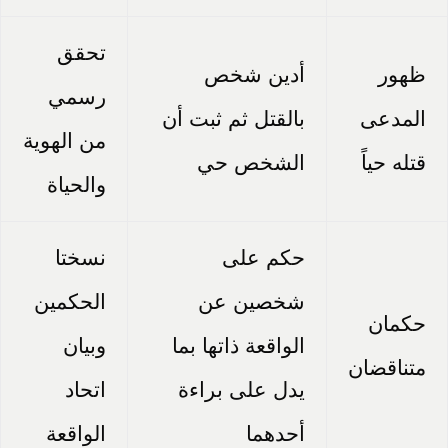
تحقق
ظهور
أدين شخص
رسمي
المدعى
بالقتل ثم ثبت أن
من الهوية
قتله حياً
الشخص حي
والحياة
حكم على
نسختا
شخصين عن
الحكمين
حكمان
الواقعة ذاتها بما
وبيان
متناقضان
يدل على براءة
اتحاد
أحدهما
الواقعة