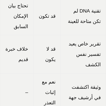
تحتاج بيان
تقنية DNA لم
قد تكون
الإمكان
تكن متاحة للعينة
السابق
تقرير خاص يعيد
قد لا
خلاف خبرة
تفسير نفس
يكون
قديم
الكشف
نعم مع
وثيقة اكتشفت
إثبات
–
في أرشيف جهة
التعذر